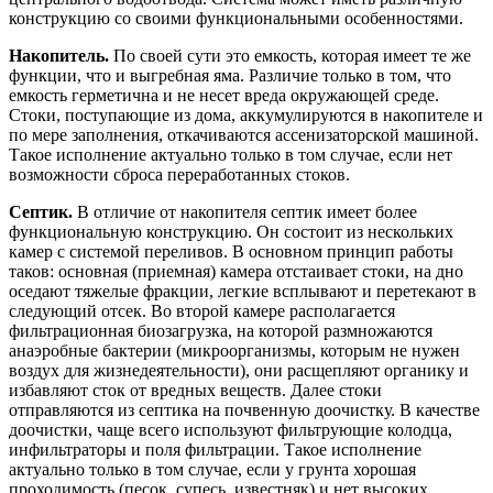
конструкцию со своими функциональными особенностями.
Накопитель.
По своей сути это емкость, которая имеет те же
функции, что и выгребная яма. Различие только в том, что
емкость герметична и не несет вреда окружающей среде.
Стоки, поступающие из дома, аккумулируются в накопителе и
по мере заполнения, откачиваются ассенизаторской машиной.
Такое исполнение актуально только в том случае, если нет
возможности сброса переработанных стоков.
Септик.
В отличие от накопителя септик имеет более
функциональную конструкцию. Он состоит из нескольких
камер с системой переливов. В основном принцип работы
таков: основная (приемная) камера отстаивает стоки, на дно
оседают тяжелые фракции, легкие всплывают и перетекают в
следующий отсек. Во второй камере располагается
фильтрационная биозагрузка, на которой размножаются
анаэробные бактерии (микроорганизмы, которым не нужен
воздух для жизнедеятельности), они расщепляют органику и
избавляют сток от вредных веществ. Далее стоки
отправляются из септика на почвенную доочистку. В качестве
доочистки, чаще всего используют фильтрующие колодца,
инфильтраторы и поля фильтрации. Такое исполнение
актуально только в том случае, если у грунта хорошая
проходимость (песок, супесь, известняк) и нет высоких