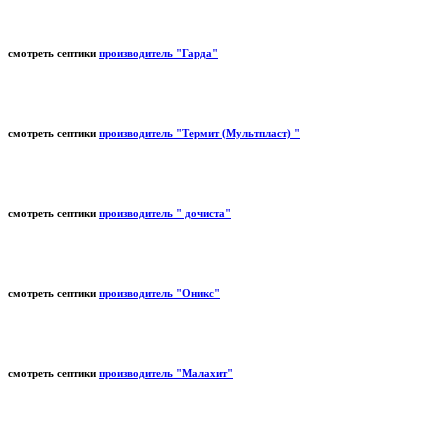
смотреть септики
производитель "Гарда"
смотреть септики
производитель "Термит (Мультпласт) "
смотреть септики
производитель " дочиста"
смотреть септики
производитель "Оникс"
смотреть септики
производитель "Малахит"