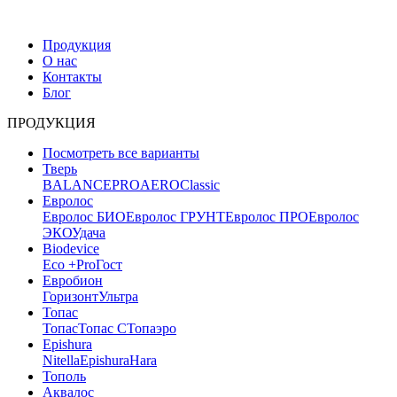
Продукция
О нас
Контакты
Блог
ПРОДУКЦИЯ
Посмотреть все варианты
Тверь
BALANCE
PRO
AERO
Classic
Евролос
Евролос БИО
Евролос ГРУНТ
Евролос ПРО
Евролос
ЭКО
Удача
Biodevice
Eco +
Pro
Гост
Евробион
Горизонт
Ультра
Топас
Топас
Топас С
Топаэро
Epishura
Nitella
Epishura
Hara
Тополь
Аквалос