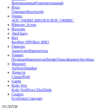
Вертикальный
Горизонтальный
Итал
Горизонт
Био
Антей
Оникс
АОС ОНИКС
БИОЛОС
КОС ОНИКС
Юнилос Астра
Волгарь
ЭкоГранд
Кит
Кит
Кит ПРО
Кит БИО
Гринлос
Аква
Аэро
Накопитель
Термит
Пеликан
Накопитель
Профи
Трансформер
Эргобокс
Малахит
Air
Nero
Standart
Дочиста
Classic
Profi
Garda
Kolo Vesi
Kolo Vesi
Novo Eko
Zörde
Спарта
Eco
Плюс
Стандарт
УСЛУГИ