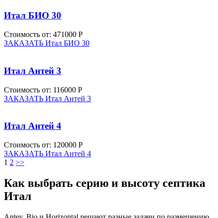
Итал БИО 30
Стоимость от:
471000 Р
ЗАКАЗАТЬ Итал БИО 30
Итал Антей 3
Стоимость от:
116000 Р
ЗАКАЗАТЬ Итал Антей 3
Итал Антей 4
Стоимость от:
120000 Р
ЗАКАЗАТЬ Итал Антей 4
Пагинация
1
2
>>
записей
Как выбрать серию и высоту септика
Итал
Antey, Bio и Horizontal решают разные задачи по размещению