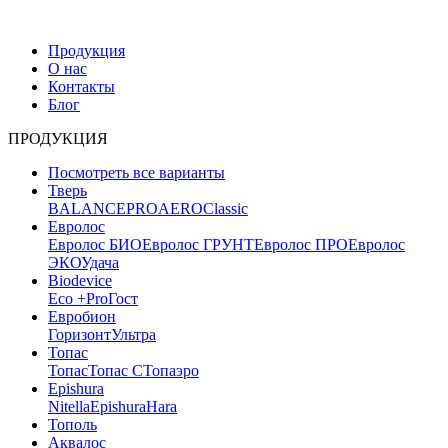
Продукция
О нас
Контакты
Блог
ПРОДУКЦИЯ
Посмотреть все варианты
Тверь
BALANCE
PRO
AERO
Classic
Евролос
Евролос БИО
Евролос ГРУНТ
Евролос ПРО
Евролос
ЭКО
Удача
Biodevice
Eco +
Pro
Гост
Евробион
Горизонт
Ультра
Топас
Топас
Топас С
Топаэро
Epishura
Nitella
Epishura
Hara
Тополь
Аквалос