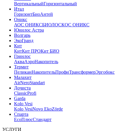
Вертикальный
Горизонтальный
Итал
Горизонт
Био
Антей
Оникс
АОС ОНИКС
БИОЛОС
КОС ОНИКС
Юнилос Астра
Волгарь
ЭкоГранд
Кит
Кит
Кит ПРО
Кит БИО
Гринлос
Аква
Аэро
Накопитель
Термит
Пеликан
Накопитель
Профи
Трансформер
Эргобокс
Малахит
Air
Nero
Standart
Дочиста
Classic
Profi
Garda
Kolo Vesi
Kolo Vesi
Novo Eko
Zörde
Спарта
Eco
Плюс
Стандарт
УСЛУГИ