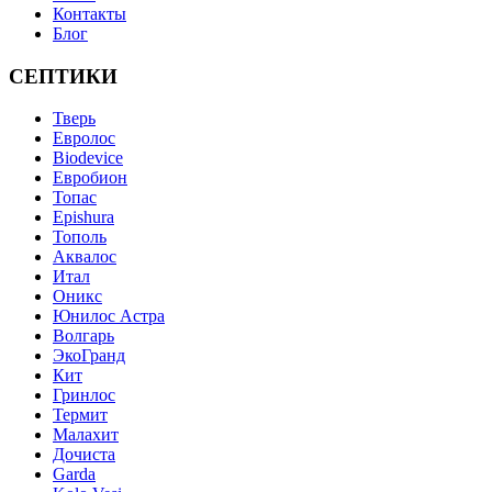
Контакты
Блог
СЕПТИКИ
Тверь
Евролос
Biodevice
Евробион
Топас
Epishura
Тополь
Аквалос
Итал
Оникс
Юнилос Астра
Волгарь
ЭкоГранд
Кит
Гринлос
Термит
Малахит
Дочиста
Garda