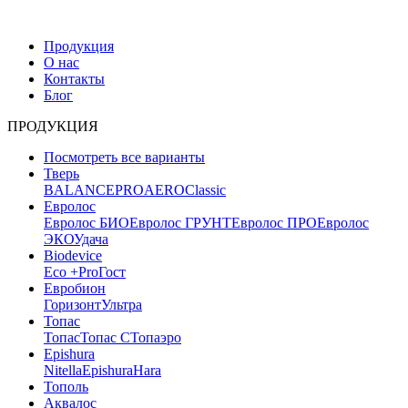
Продукция
О нас
Контакты
Блог
ПРОДУКЦИЯ
Посмотреть все варианты
Тверь
BALANCE
PRO
AERO
Classic
Евролос
Евролос БИО
Евролос ГРУНТ
Евролос ПРО
Евролос
ЭКО
Удача
Biodevice
Eco +
Pro
Гост
Евробион
Горизонт
Ультра
Топас
Топас
Топас С
Топаэро
Epishura
Nitella
Epishura
Hara
Тополь
Аквалос