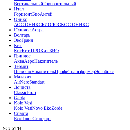
Вертикальный
Горизонтальный
Итал
Горизонт
Био
Антей
Оникс
АОС ОНИКС
БИОЛОС
КОС ОНИКС
Юнилос Астра
Волгарь
ЭкоГранд
Кит
Кит
Кит ПРО
Кит БИО
Гринлос
Аква
Аэро
Накопитель
Термит
Пеликан
Накопитель
Профи
Трансформер
Эргобокс
Малахит
Air
Nero
Standart
Дочиста
Classic
Profi
Garda
Kolo Vesi
Kolo Vesi
Novo Eko
Zörde
Спарта
Eco
Плюс
Стандарт
УСЛУГИ