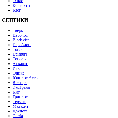
О нас
Контакты
Блог
СЕПТИКИ
Тверь
Евролос
Biodevice
Евробион
Топас
Epishura
Тополь
Аквалос
Итал
Оникс
Юнилос Астра
Волгарь
ЭкоГранд
Кит
Гринлос
Термит
Малахит
Дочиста
Garda