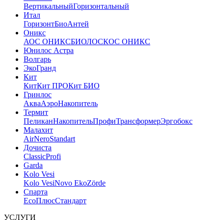
Вертикальный
Горизонтальный
Итал
Горизонт
Био
Антей
Оникс
АОС ОНИКС
БИОЛОС
КОС ОНИКС
Юнилос Астра
Волгарь
ЭкоГранд
Кит
Кит
Кит ПРО
Кит БИО
Гринлос
Аква
Аэро
Накопитель
Термит
Пеликан
Накопитель
Профи
Трансформер
Эргобокс
Малахит
Air
Nero
Standart
Дочиста
Classic
Profi
Garda
Kolo Vesi
Kolo Vesi
Novo Eko
Zörde
Спарта
Eco
Плюс
Стандарт
УСЛУГИ