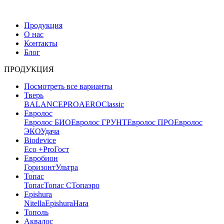
Продукция
О нас
Контакты
Блог
ПРОДУКЦИЯ
Посмотреть все варианты
Тверь
BALANCE
PRO
AERO
Classic
Евролос
Евролос БИО
Евролос ГРУНТ
Евролос ПРО
Евролос
ЭКО
Удача
Biodevice
Eco +
Pro
Гост
Евробион
Горизонт
Ультра
Топас
Топас
Топас С
Топаэро
Epishura
Nitella
Epishura
Hara
Тополь
Аквалос