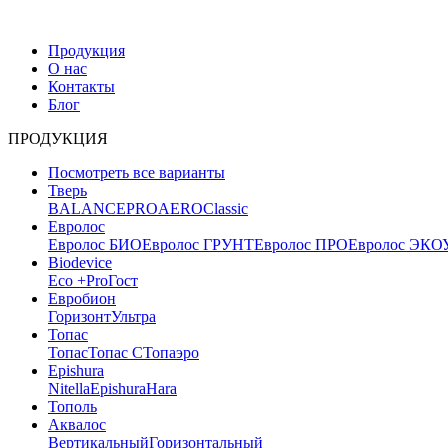
Продукция
О нас
Контакты
Блог
ПРОДУКЦИЯ
Посмотреть все варианты
Тверь
BALANCE
PRO
AERO
Classic
Евролос
Евролос БИО
Евролос ГРУНТ
Евролос ПРО
Евролос ЭКО
Biodevice
Eco +
Pro
Гост
Евробион
Горизонт
Ультра
Топас
Топас
Топас С
Топаэро
Epishura
Nitella
Epishura
Hara
Тополь
Аквалос
Вертикальный
Горизонтальный