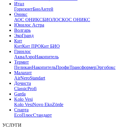
Итал
Горизонт
Био
Антей
Оникс
АОС ОНИКС
БИОЛОС
КОС ОНИКС
Юнилос Астра
Волгарь
ЭкоГранд
Кит
Кит
Кит ПРО
Кит БИО
Гринлос
Аква
Аэро
Накопитель
Термит
Пеликан
Накопитель
Профи
Трансформер
Эргобокс
Малахит
Air
Nero
Standart
Дочиста
Classic
Profi
Garda
Kolo Vesi
Kolo Vesi
Novo Eko
Zörde
Спарта
Eco
Плюс
Стандарт
УСЛУГИ