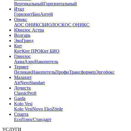
Вертикальный
Горизонтальный
Итал
Горизонт
Био
Антей
Оникс
АОС ОНИКС
БИОЛОС
КОС ОНИКС
Юнилос Астра
Волгарь
ЭкоГранд
Кит
Кит
Кит ПРО
Кит БИО
Гринлос
Аква
Аэро
Накопитель
Термит
Пеликан
Накопитель
Профи
Трансформер
Эргобокс
Малахит
Air
Nero
Standart
Дочиста
Classic
Profi
Garda
Kolo Vesi
Kolo Vesi
Novo Eko
Zörde
Спарта
Eco
Плюс
Стандарт
УСЛУГИ