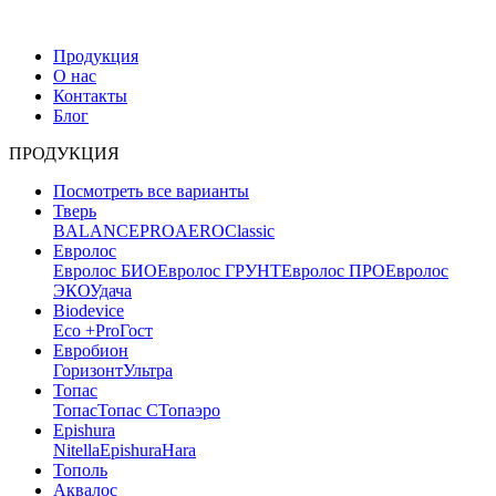
Продукция
О нас
Контакты
Блог
ПРОДУКЦИЯ
Посмотреть все варианты
Тверь
BALANCE
PRO
AERO
Classic
Евролос
Евролос БИО
Евролос ГРУНТ
Евролос ПРО
Евролос
ЭКО
Удача
Biodevice
Eco +
Pro
Гост
Евробион
Горизонт
Ультра
Топас
Топас
Топас С
Топаэро
Epishura
Nitella
Epishura
Hara
Тополь
Аквалос