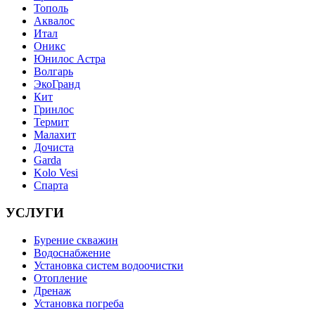
Тополь
Аквалос
Итал
Оникс
Юнилос Астра
Волгарь
ЭкоГранд
Кит
Гринлос
Термит
Малахит
Дочиста
Garda
Kolo Vesi
Спарта
УСЛУГИ
Бурение скважин
Водоснабжение
Установка систем водоочистки
Отопление
Дренаж
Установка погреба