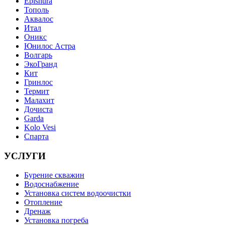
Epishura
Тополь
Аквалос
Итал
Оникс
Юнилос Астра
Волгарь
ЭкоГранд
Кит
Гринлос
Термит
Малахит
Дочиста
Garda
Kolo Vesi
Спарта
УСЛУГИ
Бурение скважин
Водоснабжение
Установка систем водоочистки
Отопление
Дренаж
Установка погреба