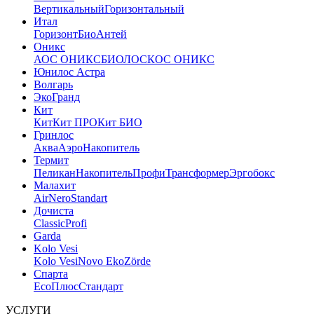
Вертикальный
Горизонтальный
Итал
Горизонт
Био
Антей
Оникс
АОС ОНИКС
БИОЛОС
КОС ОНИКС
Юнилос Астра
Волгарь
ЭкоГранд
Кит
Кит
Кит ПРО
Кит БИО
Гринлос
Аква
Аэро
Накопитель
Термит
Пеликан
Накопитель
Профи
Трансформер
Эргобокс
Малахит
Air
Nero
Standart
Дочиста
Classic
Profi
Garda
Kolo Vesi
Kolo Vesi
Novo Eko
Zörde
Спарта
Eco
Плюс
Стандарт
УСЛУГИ