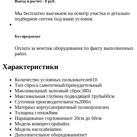
Выезд и расчет - 0 руб.
Мы бесплатно выезжаем на осмотр участка и детально
подбираем септик под ваши условия.
Без предоплат
Оплата за монтаж оборудования по факту выполненных
работ.
Характеристики
Количество условных пользователей
10
Тип сброса
самотечный/принудительный
Максимальный залповый сброс
380л
Максимальная глубина подводящей трубы
60см
Суточная производительность
2000л
Материал корпуса
первичный полипропилен
Толщина стенок
8мм
Наращивание горловины
от 20см до 60см
Модель компрессора
hailea
Модель насоса
belamos
Дополнительное оборудование
нет