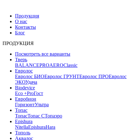
Продукция
О нас
Контакты
Блог
ПРОДУКЦИЯ
Посмотреть все варианты
Тверь
BALANCE
PRO
AERO
Classic
Евролос
Евролос БИО
Евролос ГРУНТ
Евролос ПРО
Евролос
ЭКО
Удача
Biodevice
Eco +
Pro
Гост
Евробион
Горизонт
Ультра
Топас
Топас
Топас С
Топаэро
Epishura
Nitella
Epishura
Hara
Тополь
Аквалос