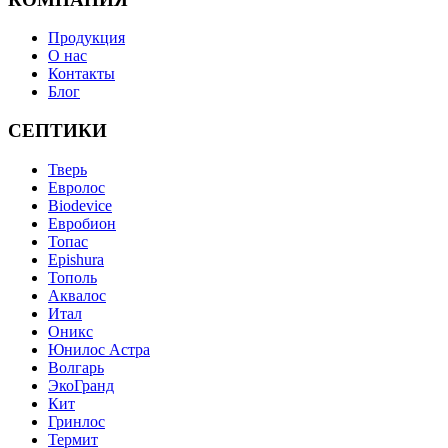
Продукция
О нас
Контакты
Блог
СЕПТИКИ
Тверь
Евролос
Biodevice
Евробион
Топас
Epishura
Тополь
Аквалос
Итал
Оникс
Юнилос Астра
Волгарь
ЭкоГранд
Кит
Гринлос
Термит