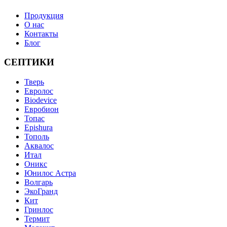
Продукция
О нас
Контакты
Блог
СЕПТИКИ
Тверь
Евролос
Biodevice
Евробион
Топас
Epishura
Тополь
Аквалос
Итал
Оникс
Юнилос Астра
Волгарь
ЭкоГранд
Кит
Гринлос
Термит