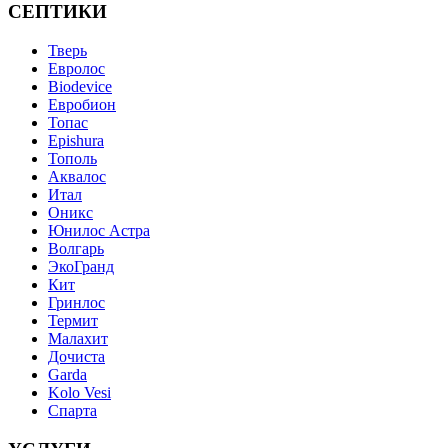
СЕПТИКИ
Тверь
Евролос
Biodevice
Евробион
Топас
Epishura
Тополь
Аквалос
Итал
Оникс
Юнилос Астра
Волгарь
ЭкоГранд
Кит
Гринлос
Термит
Малахит
Дочиста
Garda
Kolo Vesi
Спарта