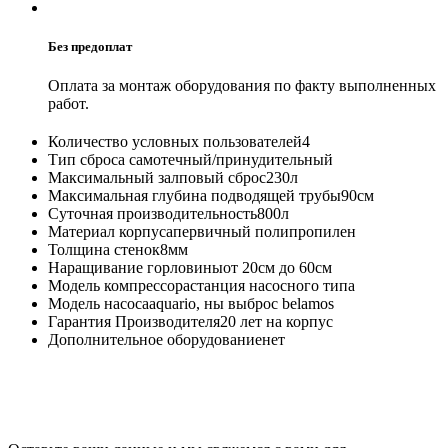
Без предоплат
Оплата за монтаж оборудования по факту выполненных
работ.
Количество условных пользователей
4
Тип сброса
самотечный/принудительный
Максимальный залповый сброс
230л
Максимальная глубина подводящей трубы
90см
Суточная производительность
800л
Материал корпуса
первичный полипропилен
Толщина стенок
8мм
Наращивание горловины
от 20см до 60см
Модель компрессора
станция насосного типа
Модель насоса
aquario, ны выброс belamos
Гарантия Производителя
20 лет на корпус
Дополнительное оборудование
нет