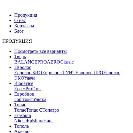
Продукция
О нас
Контакты
Блог
ПРОДУКЦИЯ
Посмотреть все варианты
Тверь
BALANCE
PRO
AERO
Classic
Евролос
Евролос БИО
Евролос ГРУНТ
Евролос ПРО
Евролос
ЭКО
Удача
Biodevice
Eco +
Pro
Гост
Евробион
Горизонт
Ультра
Топас
Топас
Топас С
Топаэро
Epishura
Nitella
Epishura
Hara
Тополь
Аквалос