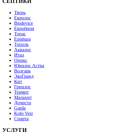
СЕПТИКИ
Тверь
Евролос
Biodevice
Евробион
Топас
Epishura
Тополь
Аквалос
Итал
Оникс
Юнилос Астра
Волгарь
ЭкоГранд
Кит
Гринлос
Термит
Малахит
Дочиста
Garda
Kolo Vesi
Спарта
УСЛУГИ