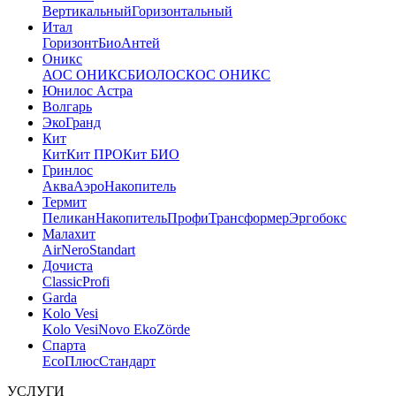
Вертикальный
Горизонтальный
Итал
Горизонт
Био
Антей
Оникс
АОС ОНИКС
БИОЛОС
КОС ОНИКС
Юнилос Астра
Волгарь
ЭкоГранд
Кит
Кит
Кит ПРО
Кит БИО
Гринлос
Аква
Аэро
Накопитель
Термит
Пеликан
Накопитель
Профи
Трансформер
Эргобокс
Малахит
Air
Nero
Standart
Дочиста
Classic
Profi
Garda
Kolo Vesi
Kolo Vesi
Novo Eko
Zörde
Спарта
Eco
Плюс
Стандарт
УСЛУГИ