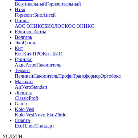
Вертикальный
Горизонтальный
Итал
Горизонт
Био
Антей
Оникс
АОС ОНИКС
БИОЛОС
КОС ОНИКС
Юнилос Астра
Волгарь
ЭкоГранд
Кит
Кит
Кит ПРО
Кит БИО
Гринлос
Аква
Аэро
Накопитель
Термит
Пеликан
Накопитель
Профи
Трансформер
Эргобокс
Малахит
Air
Nero
Standart
Дочиста
Classic
Profi
Garda
Kolo Vesi
Kolo Vesi
Novo Eko
Zörde
Спарта
Eco
Плюс
Стандарт
УСЛУГИ