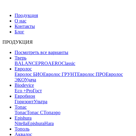
Продукция
О нас
Контакты
Блог
ПРОДУКЦИЯ
Посмотреть все варианты
Тверь
BALANCE
PRO
AERO
Classic
Евролос
Евролос БИО
Евролос ГРУНТ
Евролос ПРО
Евролос
ЭКО
Удача
Biodevice
Eco +
Pro
Гост
Евробион
Горизонт
Ультра
Топас
Топас
Топас С
Топаэро
Epishura
Nitella
Epishura
Hara
Тополь
Аквалос