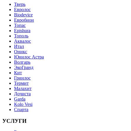
Тверь
Евролос
Biodevice
Евробион
Топас
Epishura
Тополь
Аквалос
Итал
Оникс
Юнилос Астра
Волгарь
ЭкоГранд
Кит
Гринлос
Термит
Малахит
Дочиста
Garda
Kolo Vesi
Спарта
УСЛУГИ