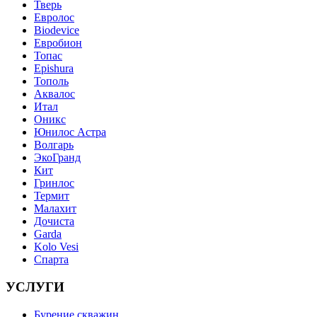
Тверь
Евролос
Biodevice
Евробион
Топас
Epishura
Тополь
Аквалос
Итал
Оникс
Юнилос Астра
Волгарь
ЭкоГранд
Кит
Гринлос
Термит
Малахит
Дочиста
Garda
Kolo Vesi
Спарта
УСЛУГИ
Бурение скважин