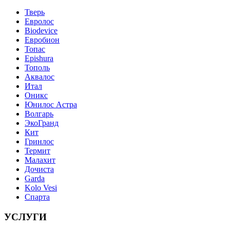
Тверь
Евролос
Biodevice
Евробион
Топас
Epishura
Тополь
Аквалос
Итал
Оникс
Юнилос Астра
Волгарь
ЭкоГранд
Кит
Гринлос
Термит
Малахит
Дочиста
Garda
Kolo Vesi
Спарта
УСЛУГИ