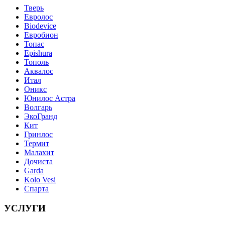
Тверь
Евролос
Biodevice
Евробион
Топас
Epishura
Тополь
Аквалос
Итал
Оникс
Юнилос Астра
Волгарь
ЭкоГранд
Кит
Гринлос
Термит
Малахит
Дочиста
Garda
Kolo Vesi
Спарта
УСЛУГИ