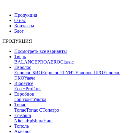
Продукция
О нас
Контакты
Блог
ПРОДУКЦИЯ
Посмотреть все варианты
Тверь
BALANCE
PRO
AERO
Classic
Евролос
Евролос БИО
Евролос ГРУНТ
Евролос ПРО
Евролос
ЭКО
Удача
Biodevice
Eco +
Pro
Гост
Евробион
Горизонт
Ультра
Топас
Топас
Топас С
Топаэро
Epishura
Nitella
Epishura
Hara
Тополь
Аквалос