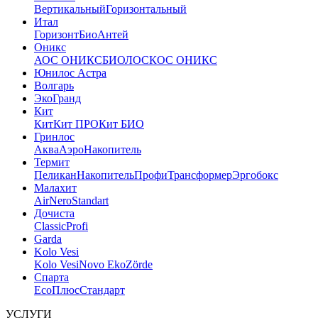
Вертикальный
Горизонтальный
Итал
Горизонт
Био
Антей
Оникс
АОС ОНИКС
БИОЛОС
КОС ОНИКС
Юнилос Астра
Волгарь
ЭкоГранд
Кит
Кит
Кит ПРО
Кит БИО
Гринлос
Аква
Аэро
Накопитель
Термит
Пеликан
Накопитель
Профи
Трансформер
Эргобокс
Малахит
Air
Nero
Standart
Дочиста
Classic
Profi
Garda
Kolo Vesi
Kolo Vesi
Novo Eko
Zörde
Спарта
Eco
Плюс
Стандарт
УСЛУГИ