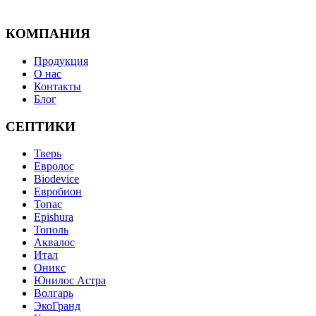
КОМПАНИЯ
Продукция
О нас
Контакты
Блог
СЕПТИКИ
Тверь
Евролос
Biodevice
Евробион
Топас
Epishura
Тополь
Аквалос
Итал
Оникс
Юнилос Астра
Волгарь
ЭкоГранд