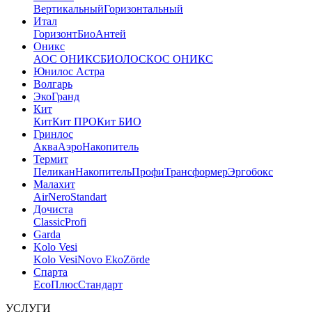
Вертикальный
Горизонтальный
Итал
Горизонт
Био
Антей
Оникс
АОС ОНИКС
БИОЛОС
КОС ОНИКС
Юнилос Астра
Волгарь
ЭкоГранд
Кит
Кит
Кит ПРО
Кит БИО
Гринлос
Аква
Аэро
Накопитель
Термит
Пеликан
Накопитель
Профи
Трансформер
Эргобокс
Малахит
Air
Nero
Standart
Дочиста
Classic
Profi
Garda
Kolo Vesi
Kolo Vesi
Novo Eko
Zörde
Спарта
Eco
Плюс
Стандарт
УСЛУГИ