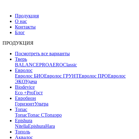
Продукция
О нас
Контакты
Блог
ПРОДУКЦИЯ
Посмотреть все варианты
Тверь
BALANCE
PRO
AERO
Classic
Евролос
Евролос БИО
Евролос ГРУНТ
Евролос ПРО
Евролос
ЭКО
Удача
Biodevice
Eco +
Pro
Гост
Евробион
Горизонт
Ультра
Топас
Топас
Топас С
Топаэро
Epishura
Nitella
Epishura
Hara
Тополь
Аквалос