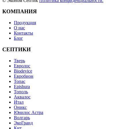
© Эконом Септик
Политика конфиденциальности.
КОМПАНИЯ
Продукция
О нас
Контакты
Блог
СЕПТИКИ
Тверь
Евролос
Biodevice
Евробион
Топас
Epishura
Тополь
Аквалос
Итал
Оникс
Юнилос Астра
Волгарь
ЭкоГранд
Кит